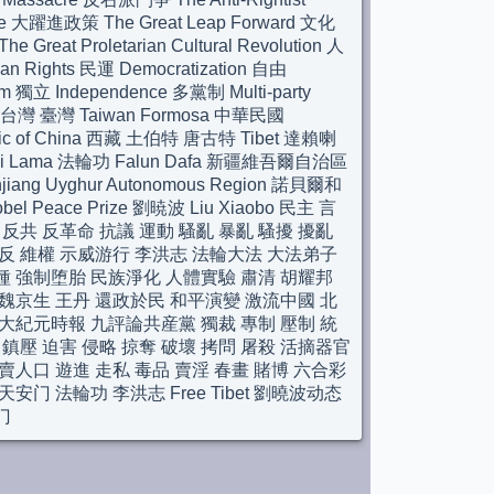
le 大躍進政策 The Great Leap Forward 文化
e Great Proletarian Cultural Revolution 人
n Rights 民運 Democratization 自由
m 獨立 Independence 多黨制 Multi-party
m 台灣 臺灣 Taiwan Formosa 中華民國
lic of China 西藏 土伯特 唐古特 Tibet 達賴喇
ai Lama 法輪功 Falun Dafa 新疆維吾爾自治區
njiang Uyghur Autonomous Region 諾貝爾和
el Peace Prize 劉暁波 Liu Xiaobo 民主 言
 反共 反革命 抗議 運動 騷亂 暴亂 騷擾 擾亂
反 維權 示威游行 李洪志 法輪大法 大法弟子
種 強制堕胎 民族淨化 人體實驗 肅清 胡耀邦
魏京生 王丹 還政於民 和平演變 激流中國 北
大紀元時報 九評論共産黨 獨裁 專制 壓制 統
 鎮壓 迫害 侵略 掠奪 破壞 拷問 屠殺 活摘器官
賣人口 遊進 走私 毒品 賣淫 春畫 賭博 六合彩
天安门 法輪功 李洪志 Free Tibet 劉曉波动态
门