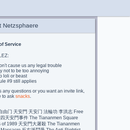
t Netzsphaere
of Service
LEZ:
n't cause us any legal trouble
y not to be too annoying
 loli or beast
le #9 still applies
's any questions or you want an invite link,
e to ask
snacks
.
由门 天安門 天安门 法輪功 李洪志 Free
 六四天安門事件 The Tiananmen Square
ts of 1989 天安門大屠殺 The Tiananmen
 Massacre 反右派鬥爭 The Anti-Rightist