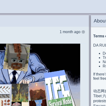
Abou
1 month ago
Terms 
DA RU
Do
Tr
No
Ru
If there
feel fre
动态网自
Tibet
protes
Square