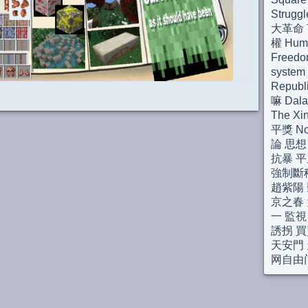
Strugg
大革命 Th
權 Huma
Freedo
syste
Repub
嘛 Dal
The Xi
平獎 Nob
論 思想
抗暴 平
強制斷
趙紫陽 
京之春 
一 監視
誘拐 買
天安門 
网自由