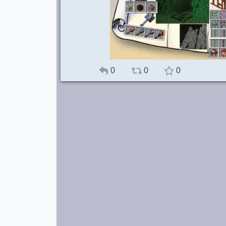
0
0
0