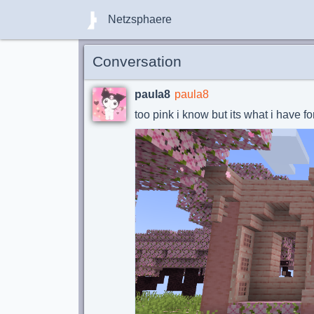
Netzsphaere
Conversation
paula8
paula8
too pink i know but its what i have f