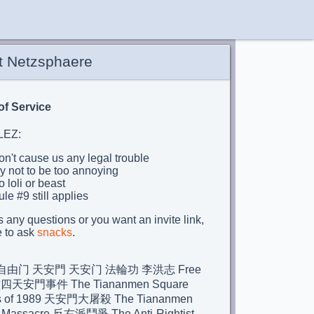
t Netzsphaere
of Service
LEZ:
n't cause us any legal trouble
y not to be too annoying
 loli or beast
le #9 still applies
's any questions or you want an invite link,
e to ask
snacks
.
由门 天安門 天安门 法輪功 李洪志 Free
 六四天安門事件 The Tiananmen Square
ts of 1989 天安門大屠殺 The Tiananmen
 Massacre 反右派鬥爭 The Anti-Rightist