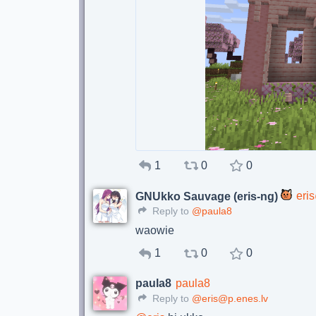
1
0
0
eri
GNUkko Sauvage (eris-ng)
Reply to
@paula8
waowie
1
0
0
paula8
paula8
Reply to
@eris@p.enes.lv