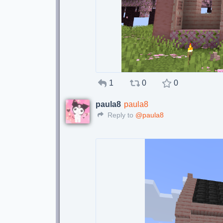
1
0
0
paula8
paula8
Reply to
@paula8