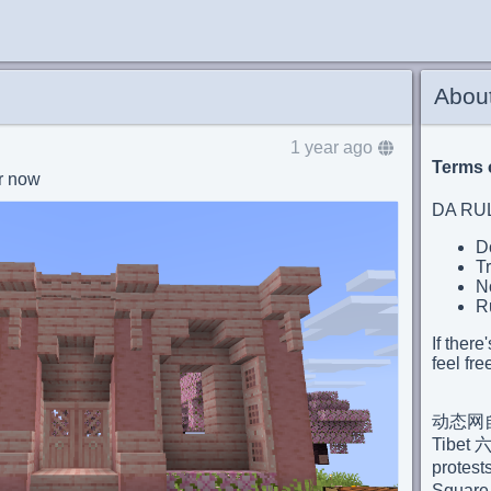
Abou
1 year ago
Terms 
or now
DA RU
Do
Tr
No
Ru
If there
feel fre
动态网自
Tibet
protes
Square