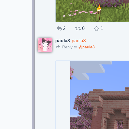
2
0
1
paula8
paula8
Reply to
@paula8