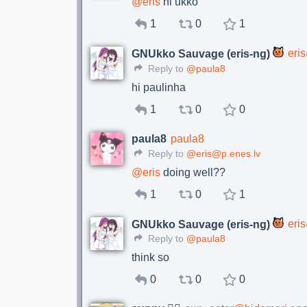
@
eris
hi ukko
1
0
1
eri
GNUkko Sauvage (eris-ng)
Reply to
@paula8
hi paulinha
1
0
0
paula8
paula8
Reply to
@eris@p.enes.lv
@
eris
doing well??
1
0
1
eri
GNUkko Sauvage (eris-ng)
Reply to
@paula8
think so
0
0
0