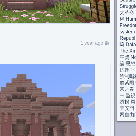
Strugg
大革命 Th
權 Huma
Freedo
syste
Repub
1 year ago
嘛 Dal
The Xi
平獎 Nob
論 思想
抗暴 平
強制斷
趙紫陽 
京之春 
一 監視
誘拐 買
天安門 
网自由