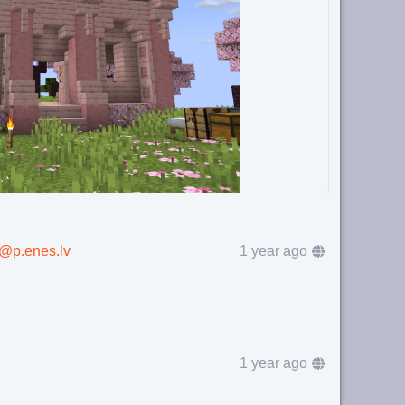
s@p.enes.lv
1 year ago
1 year ago