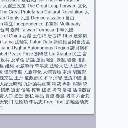
le 大躍進政策 The Great Leap Forward 文化
e Great Proletarian Cultural Revolution 人
n Rights 民運 Democratization 自由
m 獨立 Independence 多黨制 Multi-party
m 台灣 臺灣 Taiwan Formosa 中華民國
lic of China 西藏 土伯特 唐古特 Tibet 達賴喇
ai Lama 法輪功 Falun Dafa 新疆維吾爾自治區
njiang Uyghur Autonomous Region 諾貝爾和
el Peace Prize 劉暁波 Liu Xiaobo 民主 言
 反共 反革命 抗議 運動 騷亂 暴亂 騷擾 擾亂
反 維權 示威游行 李洪志 法輪大法 大法弟子
種 強制堕胎 民族淨化 人體實驗 肅清 胡耀邦
魏京生 王丹 還政於民 和平演變 激流中國 北
大紀元時報 九評論共産黨 獨裁 專制 壓制 統
 鎮壓 迫害 侵略 掠奪 破壞 拷問 屠殺 活摘器官
賣人口 遊進 走私 毒品 賣淫 春畫 賭博 六合彩
天安门 法輪功 李洪志 Free Tibet 劉曉波动态
门